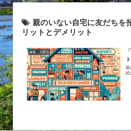
親のいない自宅に友だちを
リットとデメリット
「
保育、子育て
親
紹