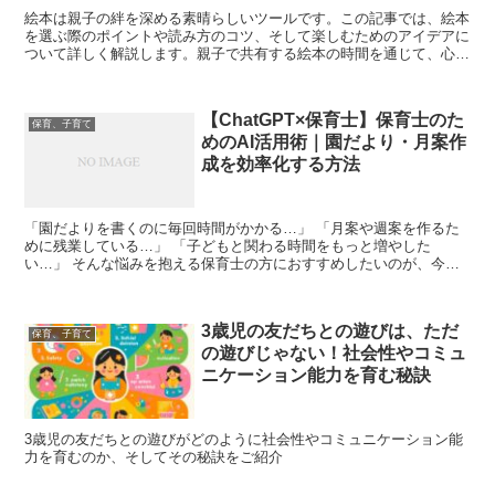
絵本は親子の絆を深める素晴らしいツールです。この記事では、絵本
を選ぶ際のポイントや読み方のコツ、そして楽しむためのアイデアに
ついて詳しく解説します。親子で共有する絵本の時間を通じて、心の
交流を深めましょう。
【ChatGPT×保育士】保育士のた
保育、子育て
めのAI活用術｜園だより・月案作
成を効率化する方法
「園だよりを書くのに毎回時間がかかる…」 「月案や週案を作るた
めに残業している…」 「子どもと関わる時間をもっと増やした
い…」 そんな悩みを抱える保育士の方におすすめしたいのが、今話
題のAIツール『ChatGPT』です。 近年、「ChatG...
3歳児の友だちとの遊びは、ただ
保育、子育て
の遊びじゃない！社会性やコミュ
ニケーション能力を育む秘訣
3歳児の友だちとの遊びがどのように社会性やコミュニケーション能
力を育むのか、そしてその秘訣をご紹介