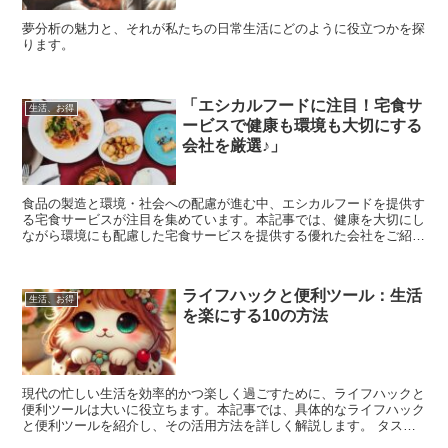
夢分析の魅力と、それが私たちの日常生活にどのように役立つかを探
ります。
「エシカルフードに注目！宅食サ
生活、お得
ービスで健康も環境も大切にする
会社を厳選♪」
食品の製造と環境・社会への配慮が進む中、エシカルフードを提供す
る宅食サービスが注目を集めています。本記事では、健康を大切にし
ながら環境にも配慮した宅食サービスを提供する優れた会社をご紹介
します。
ライフハックと便利ツール：生活
生活、お得
を楽にする10の方法
現代の忙しい生活を効率的かつ楽しく過ごすために、ライフハックと
便利ツールは大いに役立ちます。本記事では、具体的なライフハック
と便利ツールを紹介し、その活用方法を詳しく解説します。 タスク
管理ツール タスク管理ツールは、日々のタスクやプロジェ...