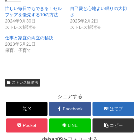
忙しい毎日でもできる！セル
自己愛と心地よい眠りの大切
フケアを優先する10の方法
さ
2024年9月30日
2025年2月2日
ストレス解消法
ストレス解消法
仕事と家庭の両立の秘訣
2023年5月21日
保育、子育て
ストレス解消法
シェアする
X
Facebook
はてブ
Pocket
LINE
コピー
daisan09をフォローする