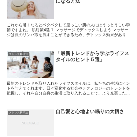
になる方法
これから暑くなるとベタベタして脂っこい肌の人にはうっとうしい季
節ですよね。 肌対策4選 1. マッサージでデトックスしよう マッサー
ジは顔のリンパ液を流すことができるため、デトックス効果がありま
す。固まった筋肉をほぐし、体内の余分な水分や老...
「最新トレンドから学ぶライフス
ストレス解消法
タイルのヒント５選」
最新のトレンドを取り入れたライフスタイルは、私たちの生活にヒン
トを与えてくれます。日々変化する社会やテクノロジーのトレンドを
把握し、それを自分自身の生活に取り入れることで、より充実した
日々を送ることができるでしょう。この記事では、最新のトレンドか
ら学ぶライフスタイルのヒントを紹介します。
自己愛と心地よい眠りの大切さ
ストレス解消法