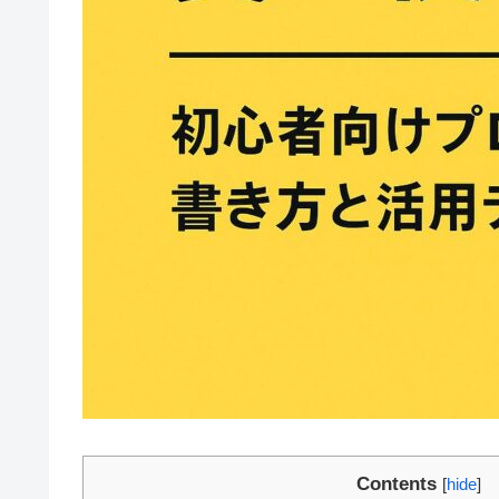
Contents
[
hide
]